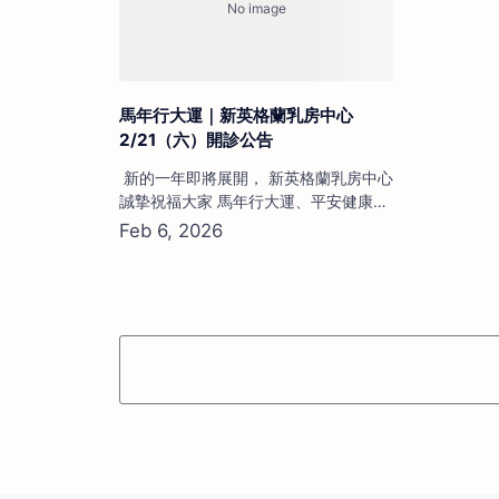
音波詳細檢
💡 台…
馬年行大運｜新英格蘭乳房中心
2/21（六）開診公告
新的一年即將展開， 新英格蘭乳房中心
誠摯祝福大家 馬年行大運、平安健康、
心想事成。 為持續守護女性乳房健康，
本中心將於 📅 2/21（六）正常開診 提
供完整專業服務，包括： 乳房超音波檢
查 乳房攝影報告講解 乳房腫瘤評估與追
蹤 乳房疼痛與硬塊專業診療 國健署乳癌
篩檢服務（符合資格者） 新的一年，健
康就是最重要的資產。 若…