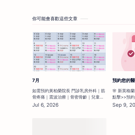
你可能會喜歡這些文章
7月
預約您的醫
如需預約黃柏榮院長 門診乳房外科｜筋
🌸 新英格
骨疼痛｜震波治療｜骨密骨齡｜兒童成
點擊>>預約
長｜外傷治療 請點選下方預約連結，選
有脹痛、硬
擇 「預約項目」：
即諮詢專業醫
https://calendar.app.google/Fo7twiTza3H6LnwA8
無論是哺乳
提醒您：此「預約時間」為櫃台報到時
炎，我們提
間，實際看診時間仍依當日門診現場看
覆發作。 
診順序安排，感謝您的配合。 …
歲以下或乳