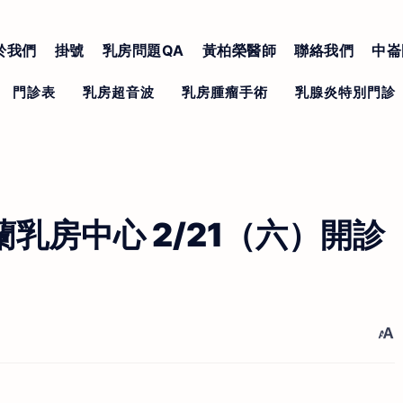
於我們
掛號
乳房問題QA
黃柏榮醫師
聯絡我們
中崙
乳房中心 2/21（六）開診