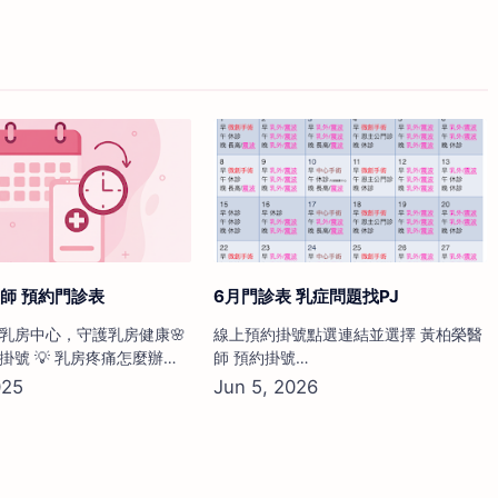
師 預約門診表
6月門診表 乳症問題找PJ
蘭乳房中心，守護乳房健康🌸
線上預約掛號點選連結並選擇 黃柏榮醫
掛號 💡 乳房疼痛怎麼辦？–
師 預約掛號
塊或不明腫塊，不要拖！立
https://thcloudsrv.these.com.tw/OP
師。 💡 乳腺炎治療方案–
hospitalID=350110A422…
期乳腺炎或非哺乳性乳腺
供完整治療與追蹤，避免反
 自費乳房超音波預約– 40
房密度偏高者，建議搭配超