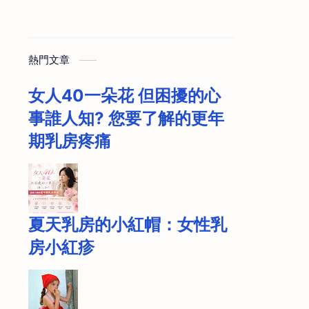
熱門文章
女人40一朵花 但困擾的心
事誰人知? 您要了解的更年
期乳房疼痛
夏天乳房的小紅帽：女性乳
房小紅疹