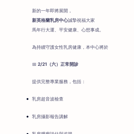
新的一年即將展開，
新英格蘭乳房中心
誠摯祝福大家
馬年行大運、平安健康、心想事成。
為持續守護女性乳房健康，本中心將於
📅
2/21（六）正常開診
提供完整專業服務，包括：
乳房超音波檢查
乳房攝影報告講解
乳房腫瘤評估與追蹤