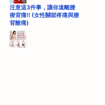
注意這3件事，讓你遠離腰
痠背痛!! (女性關節疼痛與腰
背酸痛)