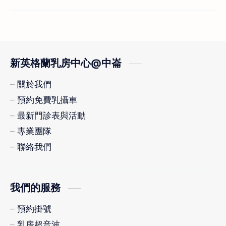
新英格蘭乳房中心@中崙
關於我們
預約免費乳攝車
最新門診表與活動
專業團隊
聯絡我們
我們的服務
預約掛號
乳房超音波