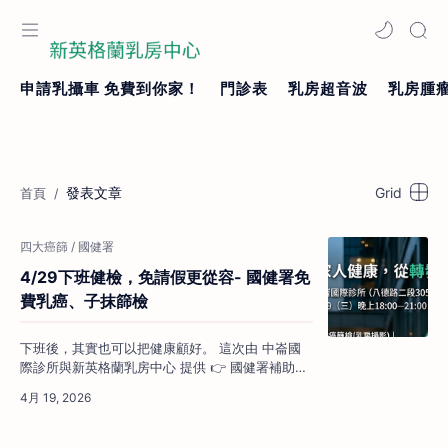
發表文章
4/29下班健檢，免請假更從容- 國健署免
費乳癌、子抹篩檢
下班後，其實也可以把健康顧好。 這次由 中崙國
際診所與新英格蘭乳房中心 提供 👉 國健署補助免
費「乳癌＋子宮頸癌篩檢」 讓你不用請假，也能完
成重要檢查。 📍地點｜八德路二段305號 🕒時間｜
4/29（三）18:00–21:00（下班時段） ✅免費篩檢
項目 ✔ 乳癌篩檢（乳房攝…